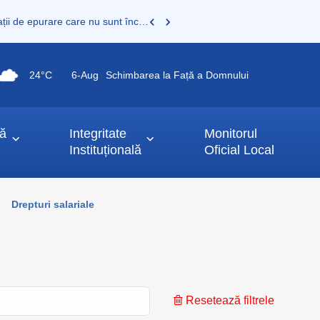
Proprietarii de fose septice, fose vidanjabile sau mini stații de epurare care nu sunt încă înregistrate au obligația legală de a le înscrie în Registrul de evidență al sistemelor individuale de epurare
24°C
6-
Aug
Schimbarea la Față a Domnului
ță
Integritate
Monitorul
Instituțională
Oficial Local
Drepturi salariale
Resetează filtrele