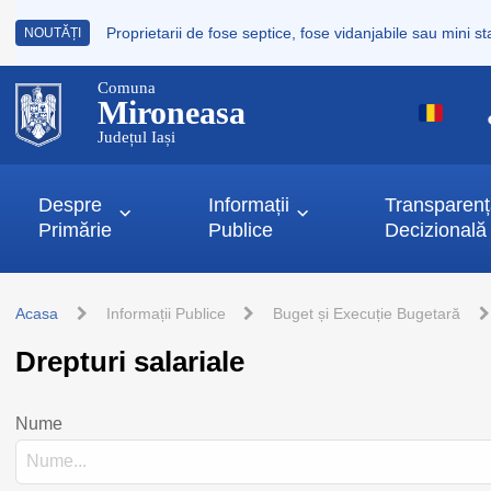
NOUTĂȚI
Comuna
Mironeasa
Județul Iași
Despre
Informații
Transparen
Primărie
Publice
Decizională
Acasa
Informații Publice
Buget și Execuție Bugetară
Drepturi salariale
Nume