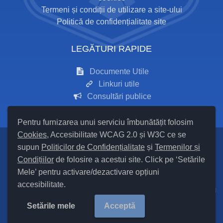
Termeni și condiții de utilizare a site-ului
Politică de confidențialitate site
LEGĂTURI RAPIDE
Documente Utile
Linkuri utile
Consultări publice
Pentru furnizarea unui serviciu îmbunătățit folosim
Cookies
, Accesibilitate WCAG 2.0 și W3C ce se
supun
Politicilor de Confidențialitate
și
Termenilor și
Setări Cookies și Accesibilitate
Condițiilor
de folosire a acestui site. Click pe ‘Setările
Mele’ pentru activare/dezactivare opțiuni
Hartă site
accesibilitate.
Cod Județ 24 / Județul Iași / Tipul UAT – 14 – C – Comună / Codul
SIRUTA al Unității Administrativ Teritoriale COMUNA Mironeasa
Setările mele
Acceptă
97875/ |
Site Vechi
Copyright ©
2026
Primăria Mironeasa
județul Iași