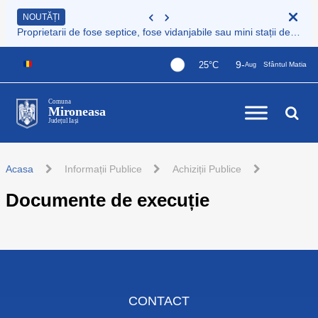
NOUTĂȚI
Proprietarii de fose septice, fose vidanjabile sau mini stații de epurare care nu sunt încă înregistrate au obligația legală de a le înscrie în Registrul de evidență al sistemelor individuale de epurare
9-
25°C
Sfântul Matia
Aug
Comuna
Mironeasa
Județul Iași
Acasa
Informații Publice
Achiziții Publice
Documente de execuție
CONTACT