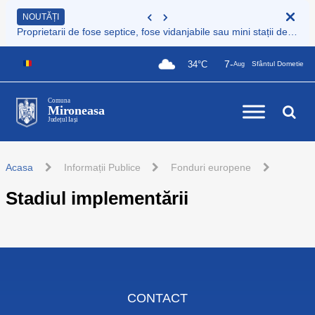
NOUTĂȚI
Proprietarii de fose septice, fose vidanjabile sau mini stații de epurare care nu sunt încă înregistrate au obligația legală de a le înscrie în Registrul de evidență al sistemelor individuale de epurare
7-
34°C
Sfântul Dometie
Aug
Comuna
Mironeasa
Județul Iași
Acasa
Informații Publice
Fonduri europene
Stadiul implementării
CONTACT