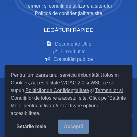
Termeni și condiții de utilizare a site-ului
Politică de confidențialitate site
LEGĂTURI RAPIDE
Documente Utile
Linkuri utile
Consultări publice
Pentru furnizarea unui serviciu îmbunătățit folosim
Cookies
, Accesibilitate WCAG 2.0 și W3C ce se
supun
Politicilor de Confidențialitate
și
Termenilor și
Setări Cookies și Accesibilitate
Condițiilor
de folosire a acestui site. Click pe ‘Setările
Mele’ pentru activare/dezactivare opțiuni
Hartă site
accesibilitate.
Cod Județ 24 / Județul Iași / Tipul UAT – 14 – C – Comună / Codul
SIRUTA al Unității Administrativ Teritoriale COMUNA Mironeasa
Setările mele
Acceptă
97875/ |
Site Vechi
Copyright ©
2026
Primăria Mironeasa
județul Iași