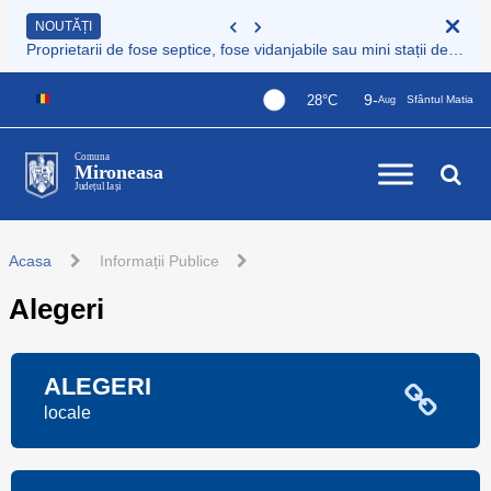
NOUTĂȚI
Proprietarii de fose septice, fose vidanjabile sau mini stații de epurare care nu sunt încă înregistrate au obligația legală de a le înscrie în Registrul de evidență al sistemelor individuale de epurare
9-
28°C
Sfântul Matia
Aug
Comuna
Mironeasa
Județul Iași
Acasa
Informații Publice
Alegeri
ALEGERI
locale