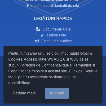
Politică de confidențialitate site
LEGĂTURI RAPIDE
Documente Utile
Linkuri utile
Consultări publice
Pentru furnizarea unui serviciu îmbunătățit folosim
Cookies
, Accesibilitate WCAG 2.0 și W3C ce se
supun
Politicilor de Confidențialitate
și
Termenilor și
Setări Cookies și Accesibilitate
Condițiilor
de folosire a acestui site. Click pe ‘Setările
Mele’ pentru activare/dezactivare opțiuni
Hartă site
accesibilitate.
Cod Județ 24 / Județul Iași / Tipul UAT – 14 – C – Comună / Codul
SIRUTA al Unității Administrativ Teritoriale COMUNA Mironeasa
Setările mele
Acceptă
97875/ |
Site Vechi
Copyright ©
2026
Primăria Mironeasa
județul Iași