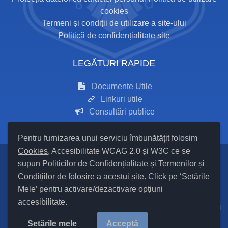
cookies
Termeni și condiții de utilizare a site-ului
Politică de confidențialitate site
LEGĂTURI RAPIDE
Documente Utile
Linkuri utile
Consultări publice
Pentru furnizarea unui serviciu îmbunătățit folosim
Cookies
, Accesibilitate WCAG 2.0 și W3C ce se
supun
Politicilor de Confidențialitate
și
Termenilor și
Setări Cookies și Accesibilitate
Condițiilor
de folosire a acestui site. Click pe ‘Setările
Mele’ pentru activare/dezactivare opțiuni
Hartă site
accesibilitate.
Cod Județ 24 / Județul Iași / Tipul UAT – 14 – C – Comună / Codul
SIRUTA al Unității Administrativ Teritoriale COMUNA Mironeasa
Setările mele
Acceptă