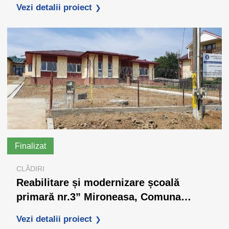
Vezi detalii proiect
Finalizat
CLĂDIRI
Reabilitare și modernizare școală
primară nr.3” Mironeasa, Comuna
Mironeasa, județul Iași
Vezi detalii proiect