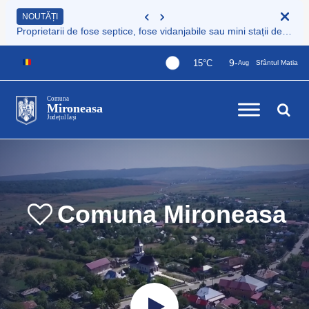
NOUTĂȚI
Proprietarii de fose septice, fose vidanjabile sau mini stații de epurare care nu sunt încă înregistrate au obligația legală de a le înscrie în Registrul de evidență al sistemelor individuale de epurare
9-
15°C
Sfântul Matia
Aug
Comuna
Mironeasa
Județul Iași
Comuna Mironeasa