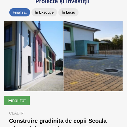
Proiecte și investiții
Finalizat
În Execuție
În Lucru
Finalizat
CLĂDIRI
Construire gradinita de copii Scoala