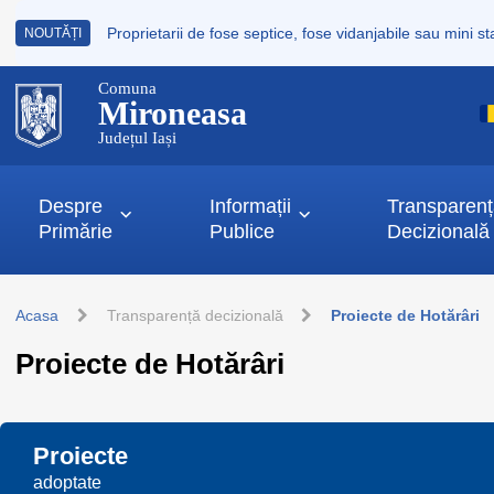
NOUTĂȚI
Comuna
Mironeasa
Județul Iași
Despre
Informații
Transparen
Primărie
Publice
Decizională
Acasa
Transparență decizională
Proiecte de Hotărâri
Proiecte de Hotărâri
Proiecte
adoptate