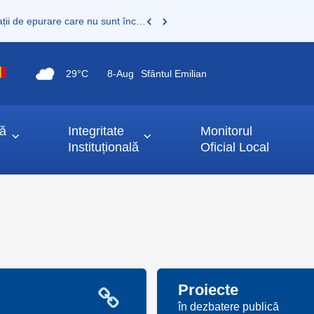
Proprietarii de fose septice, fose vidanjabile sau mini stații de epurare care nu sunt încă înregistrate au obligația legală de a le înscrie în Registrul de evidență al sistemelor individuale de epurare
29°C
8-
Aug
Sfântul Emilian
ță
Integritate
Monitorul
Instituțională
Oficial Local
Proiecte
în dezbatere publică