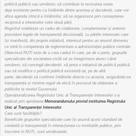
politică publică sau urmăresc să contribuie la revizuirea uneia
deja existente pentru ca întâlnirile dintre acestea și decidenții, care vor
afișa agenda zilnică a întâlnirilor, să se organizeze prin cunoașterea
reciprocă a intereselor celor două părți.
Registrul stabilește un cadru de colaborare, complementar și anterior
procedurii legale de transparență decizională, cu părțile interesate care
își manifestă, din proprie inițiativă, interesul pentru un anumit domeniu
ce intră în competența de reglementare a administrației publice centrale.
Obiectivul RUTI este de a crea cadrul în care, pe de o parte, grupurile
specializate din societatea civilă să se înregistreze atunci când
urmăresc să convingă decidenții: să preia o inițiativă de politică publică
sau să modifice o politică publică existentă iar, pe de altă
parte, decidenții să confirme întâlnirile directe cu aceștia, asigurându-se
transparența și minime reguli de etică în procesul de elaborare a
politicilor la nivelul Guvernului.
Operaționalizarea Registrului Unic al Transparenței Intereselor s-a
realizat prin aprobarea
Memorandumului privind instituirea Registrului
Unic al Transparenței Intereselor.
Care sunt facilităţile?
Beneficiile grupurilor specializate care își asumă acest standard de
conduită și transparență în interacțiunea cu instituțiile publice, prin
înscriere în RUTI, sunt următoarele: