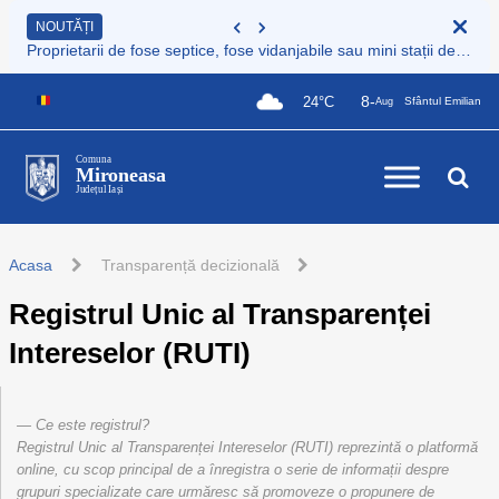
NOUTĂȚI
Proprietarii de fose septice, fose vidanjabile sau mini stații de epurare care nu sunt încă înregistrate au obligația legală de a le înscrie în Registrul de evidență al sistemelor individuale de epurare
8-
24°C
Sfântul Emilian
Aug
Comuna
Mironeasa
Județul Iași
Acasa
Transparență decizională
Registrul Unic al Transparenței
Intereselor (RUTI)
Ce este registrul?
Registrul Unic al Transparenței Intereselor (RUTI) reprezintă o platformă
online, cu scop principal de a înregistra o serie de informații despre
grupuri specializate care urmăresc să promoveze o propunere de