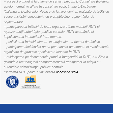
– accesul primordial la o serie de servicii precum E-Consultare (buletinul
actelor normative aflate în consultare publică) sau E-Dezbatere
(Calendarul Dezbaterilor Publice de la nivel central) realizate de SGG cu
scopul facilitării cunoașterii, cu promptitudine, a priorităților de
reglementare;
– participarea la întâlniri de lucru organizate între membrii RUTI și
reprezentanții autorităților publice centrale, RUTI asumându-și
impulsionarea interacțiunii între membri;
– posibilitatea întâlnirii directe, instituționale, cu factorii de decizie;
– participarea decidenților sau a persoanelor desemnate la evenimentele
organizate de grupurile specializate înscrise în RUTI.
– evidențierea pe documentele proprii a înregistrării în RUTI, ruti-22ca o
garanție a recunoașterii comportamentului transparent în relația cu
autoritățile administrației publice centrale.
Platforma RUTI poate fi vizualizata
accesând sigla