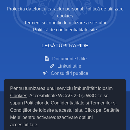
Protecția datelor cu caracter personal
Politică de utilizare
cookies
Termeni și condiții de utilizare a site-ului
Politică de confidențialitate site
LEGĂTURI RAPIDE
Documente Utile
Linkuri utile
Consultări publice
Pentru furnizarea unui serviciu îmbunătățit folosim
Cookies
, Accesibilitate WCAG 2.0 și W3C ce se
supun
Politicilor de Confidențialitate
și
Termenilor și
Setări Cookies și Accesibilitate
Condițiilor
de folosire a acestui site. Click pe ‘Setările
Mele’ pentru activare/dezactivare opțiuni
Hartă site
accesibilitate.
Cod Județ 24 / Județul Iași / Tipul UAT – 14 – C – Comună / Codul