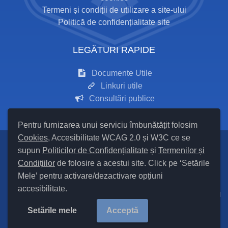
Termeni și condiții de utilizare a site-ului
Politică de confidențialitate site
LEGĂTURI RAPIDE
Documente Utile
Linkuri utile
Consultări publice
Pentru furnizarea unui serviciu îmbunătățit folosim
Cookies
, Accesibilitate WCAG 2.0 și W3C ce se
supun
Politicilor de Confidențialitate
și
Termenilor și
Setări Cookies și Accesibilitate
Condițiilor
de folosire a acestui site. Click pe ‘Setările
Mele’ pentru activare/dezactivare opțiuni
Hartă site
accesibilitate.
Cod Județ 24 / Județul Iași / Tipul UAT – 14 – C – Comună / Codul
SIRUTA al Unității Administrativ Teritoriale COMUNA Mironeasa
Setările mele
Acceptă
97875/ |
Site Vechi
Copyright ©
2026
Primăria Mironeasa
județul Iași