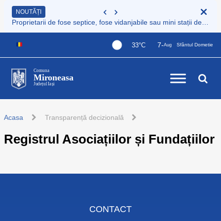
NOUTĂȚI
Proprietarii de fose septice, fose vidanjabile sau mini stații de epurare care nu sunt încă înregistrate au obligația legală de a le înscrie în Registrul de evidență al sistemelor individuale de epurare
7-
33°C
Sfântul Dometie
Aug
Comuna
Mironeasa
Județul Iași
Acasa
Transparență decizională
Registrul Asociațiilor și Fundațiilor
CONTACT