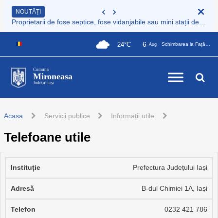
NOUTĂȚI
Proprietarii de fose septice, fose vidanjabile sau mini stații de epurare care nu sunt încă înregistrate au obligația legală de a le înscrie în Registrul de evidență al sistemelor individuale de epurare
6-
24°C
Schimbarea la Față a Domnului
Aug
Comuna
Mironeasa
Județul Iași
Acasa
Servicii publice
Informații utile
Telefoane utile
Prefectura Județului Iași
B-dul Chimiei 1A, Iași
0232 421 786