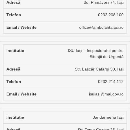
Bd. Primăverii 74, Iași
0232 208 100
office@ambulantaiasi.ro
ISU Iași – Inspectoratul pentru
Situații de Urgență
Str. Lascăr Catargi 59, Iași
0232 214 112
isuiasi@mai.gov.ro
Jandarmeria Iași
Str. Toma Cozma 26, Iași