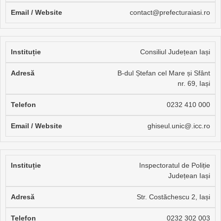
contact@prefecturaiasi.ro
Consiliul Județean Iași
B-dul Ștefan cel Mare și Sfânt
nr. 69, Iași
0232 410 000
ghiseul.unic@.icc.ro
Inspectoratul de Poliție
Județean Iași
Str. Costăchescu 2, Iași
0232 302 003