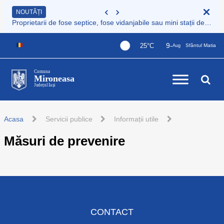
NOUTĂȚI
Proprietarii de fose septice, fose vidanjabile sau mini stații de epurare care nu sunt încă înregistrate au obligația legală de a le înscrie în Registrul de evidență al sistemelor individuale de epurare
9-
25°C
Sfântul Matia
Aug
Comuna
Mironeasa
Județul Iași
Acasa
Servicii publice
Informații utile
Măsuri de prevenire
CONTACT