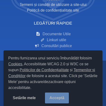
Termeni și condiții de utilizare a site-ului
Politică de confidențialitate site
LEGĂTURI RAPIDE
Documente Utile
Linkuri utile
Consultări publice
Pentru furnizarea unui serviciu îmbunătățit folosim
Cookies
, Accesibilitate WCAG 2.0 și W3C ce se
supun
Politicilor de Confidențialitate
și
Termenilor și
Setări Cookies și Accesibilitate
Condițiilor
de folosire a acestui site. Click pe ‘Setările
Mele’ pentru activare/dezactivare opțiuni
Hartă site
accesibilitate.
Cod Județ 24 / Județul Iași / Tipul UAT – 14 – C – Comună / Codul
SIRUTA al Unității Administrativ Teritoriale COMUNA Mironeasa
Setările mele
Acceptă
97875/ |
Site Vechi
Copyright ©
2026
Primăria Mironeasa
județul Iași