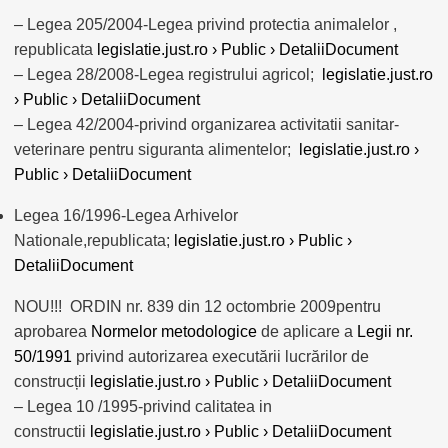
– Legea 205/2004-Legea privind protectia animalelor ,
republicata
legislatie.just.ro › Public › DetaliiDocument
– Legea 28/2008-Legea registrului agricol;
legislatie.just.ro
› Public › DetaliiDocument
– Legea 42/2004-privind organizarea activitatii sanitar-
veterinare pentru siguranta alimentelor;
legislatie.just.ro ›
Public › DetaliiDocument
Legea 16/1996-Legea Arhivelor
Nationale,republicata;
legislatie.just.ro › Public ›
DetaliiDocument
NOU!!! ORDIN nr. 839 din 12 octombrie 2009pentru
aprobarea
Normelor metodologice
de aplicare a
Legii nr.
50/1991
privind autorizarea executării lucrărilor de
construcții
legislatie.just.ro › Public › DetaliiDocument
– Legea 10 /1995-privind calitatea in
constructii
legislatie.just.ro › Public › DetaliiDocument