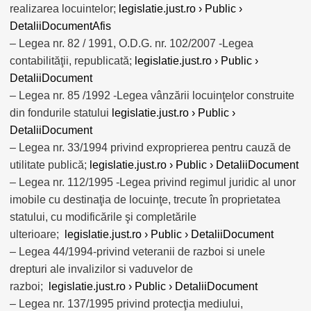
realizarea locuintelor;
legislatie.just.ro › Public ›
DetaliiDocumentAfis
– Legea nr. 82 / 1991, O.D.G. nr. 102/2007 -Legea
contabilităţii, republicată;
legislatie.just.ro › Public ›
DetaliiDocument
– Legea nr. 85 /1992 -Legea vânzării locuinţelor construite
din fondurile statului
legislatie.just.ro › Public ›
DetaliiDocument
– Legea nr. 33/1994 privind exproprierea pentru cauză de
utilitate publică;
legislatie.just.ro › Public › DetaliiDocument
– Legea nr. 112/1995 -Legea privind regimul juridic al unor
imobile cu destinaţia de locuinţe, trecute în proprietatea
statului, cu modificările şi completările
ulterioare;
legislatie.just.ro › Public › DetaliiDocument
– Legea 44/1994-privind veteranii de razboi si unele
drepturi ale invalizilor si vaduvelor de
razboi;
legislatie.just.ro › Public › DetaliiDocument
– Legea nr. 137/1995 privind protecţia mediului,