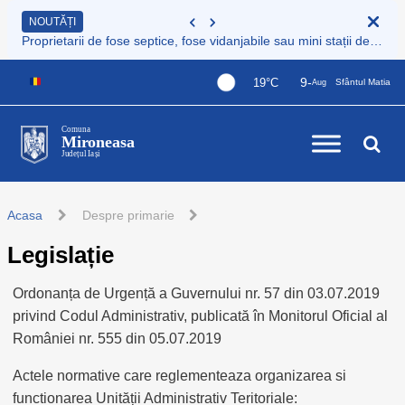
NOUTĂȚI
Proprietarii de fose septice, fose vidanjabile sau mini stații de epurare care nu sunt încă înregistrate au obligația legală de a le înscrie în Registrul de evidență al sistemelor individuale de epurare
9-
19°C
Sfântul Matia
Aug
Comuna
Mironeasa
Județul Iași
Acasa
Despre primarie
Legislație
Ordonanța de Urgență a Guvernului nr. 57 din 03.07.2019
privind Codul Administrativ, publicată în Monitorul Oficial al
României nr. 555 din 05.07.2019
Actele normative care reglementeaza organizarea si
functionarea Unității Administrativ Teritoriale: