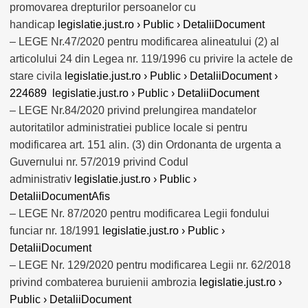
promovarea drepturilor persoanelor cu
handicap
legislatie.just.ro › Public › DetaliiDocument
– LEGE Nr.47/2020 pentru modificarea alineatului (2) al
articolului 24 din Legea nr. 119/1996 cu privire la actele de
stare civila
legislatie.just.ro › Public › DetaliiDocument ›
224689
legislatie.just.ro › Public › DetaliiDocument
– LEGE Nr.84/2020 privind prelungirea mandatelor
autoritatilor administratiei publice locale si pentru
modificarea art. 151 alin. (3) din Ordonanta de urgenta a
Guvernului nr. 57/2019 privind Codul
administrativ
legislatie.just.ro › Public ›
DetaliiDocumentAfis
– LEGE Nr. 87/2020 pentru modificarea Legii fondului
funciar nr. 18/1991
legislatie.just.ro › Public ›
DetaliiDocument
– LEGE Nr. 129/2020 pentru modificarea Legii nr. 62/2018
privind combaterea buruienii ambrozia
legislatie.just.ro ›
Public › DetaliiDocument