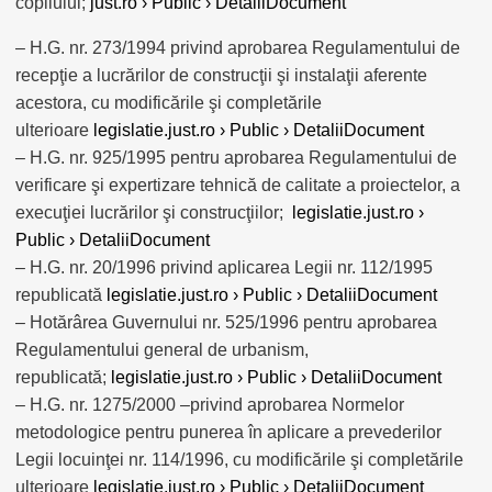
copilului;
just.ro › Public › DetaliiDocument
– H.G. nr. 273/1994 privind aprobarea Regulamentului de
recepţie a lucrărilor de construcţii şi instalaţii aferente
acestora, cu modificările şi completările
ulterioare
legislatie.just.ro › Public › DetaliiDocument
– H.G. nr. 925/1995 pentru aprobarea Regulamentului de
verificare şi expertizare tehnică de calitate a proiectelor, a
execuţiei lucrărilor şi construcţiilor;
legislatie.just.ro ›
Public › DetaliiDocument
– H.G. nr. 20/1996 privind aplicarea Legii nr. 112/1995
republicată
legislatie.just.ro › Public › DetaliiDocument
– Hotărârea Guvernului nr. 525/1996 pentru aprobarea
Regulamentului general de urbanism,
republicată;
legislatie.just.ro › Public › DetaliiDocument
– H.G. nr. 1275/2000 –privind aprobarea Normelor
metodologice pentru punerea în aplicare a prevederilor
Legii locuinţei nr. 114/1996, cu modificările şi completările
ulterioare
legislatie.just.ro › Public › DetaliiDocument