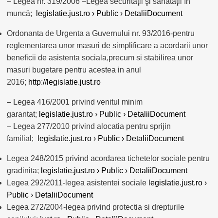
– Legea nr. 319/2006 –Legea securităţii şi sănătăţii în
muncă;
legislatie.just.ro › Public › DetaliiDocument
Ordonanta de Urgenta a Guvernului nr. 93/2016-pentru
reglementarea unor masuri de simplificare a acordarii unor
beneficii de asistenta sociala,precum si stabilirea unor
masuri bugetare pentru acestea in anul
2016;
http
://
legislatie
.
just
.
ro
– Legea 416/2001 privind venitul minim
garantat;
legislatie.just.ro › Public › DetaliiDocument
– Legea 277/2010 privind alocatia pentru sprijin
familial;
legislatie.just.ro › Public › DetaliiDocument
Legea 248/2015 privind acordarea tichetelor sociale pentru
gradinita;
legislatie.just.ro › Public › DetaliiDocument
Legea 292/2011-legea asistentei sociale
legislatie.just.ro ›
Public › DetaliiDocument
Legea 272/2004-legea privind protectia si drepturile