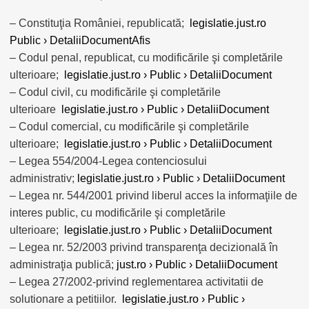
– Constituţia României, republicată;
legislatie.just.ro
Public › DetaliiDocumentAfis
– Codul penal, republicat, cu modificările şi completările
ulterioare;
legislatie.just.ro › Public › DetaliiDocument
– Codul civil, cu modificările şi completările
ulterioare
legislatie.just.ro › Public › DetaliiDocument
– Codul comercial, cu modificările şi completările
ulterioare;
legislatie.just.ro › Public › DetaliiDocument
– Legea 554/2004-Legea contenciosului
administrativ;
legislatie.just.ro › Public › DetaliiDocument
– Legea nr. 544/2001 privind liberul acces la informaţiile de
interes public, cu modificările şi completările
ulterioare;
legislatie.just.ro › Public › DetaliiDocument
– Legea nr. 52/2003 privind transparenţa decizională în
administraţia publică;
just.ro › Public › DetaliiDocument
– Legea 27/2002-privind reglementarea activitatii de
solutionare a petitiilor.
legislatie.just.ro › Public ›