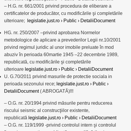
– H.G. nr. 661/2001 privind procedura de eliberare a
certificatelor de producător, cu modificările şi completările
ulterioare;
legislatie.just.ro › Public › DetaliiDocument
HG. nr. 250/2007 –privind aprobarea Normelor
metodologice de aplicare a prevederilor Legii nr.10/2001
privind regimul juridic al unor imobile preluate în mod
abuziv în perioada 60martie 1945 –22 decembrie 1989,
republicată, cu modificările şi completările
ulterioare
legislatie.just.ro › Public › DetaliiDocument
U. G.70/2011 privind masurile de protectie sociala in
perioada sezonului rece;
legislatie.just.ro › Public ›
DetaliiDocument
( ABROGATĂ)!!!
– O.G. nr. 20/1994 privind măsurile pentru reducerea
riscului seismic al construcţiilor existente,
republicată
legislatie.just.ro › Public › DetaliiDocument
– O.G. nr. 119/1999 -privind controlul intern şi controlul