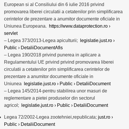
European si al Consiliului din 6 iulie 2016 privind
promovarea liberei circulatii a cetatenilor prin simplificarea
cerintelor de prezentare a anumitor documente oficiale in
Uniunea Europeana.
https://www.dataprotection.ro ›
servlet
– Legea 373/2013-Legea apiculturii;
legislatie.just.ro ›
Public › DetaliiDocumentAfis
– Legea 190/2018 privind punerea in aplicare a
Regulamentului UE privind privind promovarea liberei
circulatii a cetatenilor prin simplificarea cerintelor de
prezentare a anumitor documente oficiale in
Uniunea
legislatie.just.ro › Public › DetaliiDocument
– Legea 145/2014-pentru stabilirea unor masuri de
reglementare a pietei produselor din sectorul
agricol;
legislatie.just.ro › Public › DetaliiDocument
Legea 72/2002-Legea zootehniei,republicata;
just.ro ›
Public › DetaliiDocument