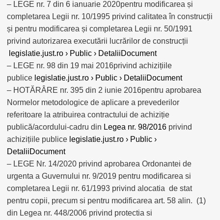
– LEGE nr. 7 din 6 ianuarie 2020pentru modificarea și
completarea Legii nr. 10/1995 privind calitatea în construcții
și pentru modificarea și completarea Legii nr. 50/1991
privind autorizarea executării lucrărilor de construcții
legislatie.just.ro › Public › DetaliiDocument
– LEGE nr. 98 din 19 mai 2016privind achizițiile
publice
legislatie.just.ro › Public › DetaliiDocument
– HOTĂRÂRE nr. 395 din 2 iunie 2016pentru aprobarea
Normelor metodologice de aplicare a prevederilor
referitoare la atribuirea contractului de achiziție
publică/acordului-cadru din
Legea nr. 98/2016
privind
achizițiile publice
legislatie.just.ro › Public ›
DetaliiDocument
– LEGE Nr. 14/2020 privind aprobarea Ordonantei de
urgenta a Guvernului nr. 9/2019 pentru modificarea si
completarea Legii nr. 61/1993 privind alocatia de stat
pentru copii, precum si pentru modificarea art. 58 alin. (1)
din Legea nr. 448/2006 privind protectia si