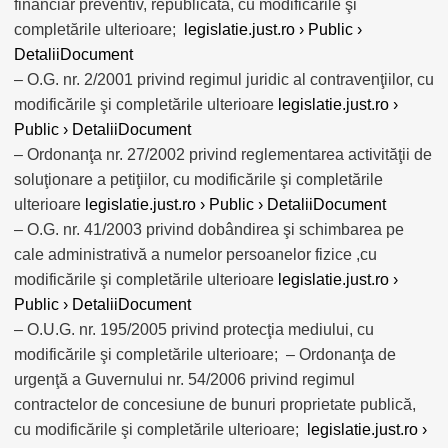
financiar preventiv, republicată, cu modificările şi
completările ulterioare;
legislatie.just.ro › Public ›
DetaliiDocument
– O.G. nr. 2/2001 privind regimul juridic al contravenţiilor, cu
modificările şi completările ulterioare
legislatie.just.ro ›
Public › DetaliiDocument
– Ordonanţa nr. 27/2002 privind reglementarea activităţii de
soluţionare a petiţiilor, cu modificările şi completările
ulterioare
legislatie.just.ro › Public › DetaliiDocument
– O.G. nr. 41/2003 privind dobândirea şi schimbarea pe
cale administrativă a numelor persoanelor fizice ,cu
modificările şi completările ulterioare
legislatie.just.ro ›
Public › DetaliiDocument
– O.U.G. nr. 195/2005 privind protecţia mediului, cu
modificările şi completările ulterioare; – Ordonanţa de
urgenţă a Guvernului nr. 54/2006 privind regimul
contractelor de concesiune de bunuri proprietate publică,
cu modificările şi completările ulterioare;
legislatie.just.ro ›