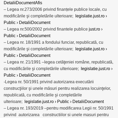
DetaliiDocumentAfis
– Legea nr.273/2006 privind finanțele publice locale, cu
modificările şi completările ulterioare;
legislatie.just.ro ›
Public › DetaliiDocument
– Legea nr.500/2002 privind finantele publice
just.ro ›
Public › DetaliiDocument
– Legea nr. 18/1991 a fondului funciar, republicată, cu
modificările şi completările ulterioare;
legislatie.just.ro ›
Public › DetaliiDocument
– Legea nr. 21/1991 –legea cetăţeniei române, republicată,
cu modificările şi completările ulterioare;
legislatie.just.ro ›
Public › DetaliiDocument
-Legea nr. 50/1991 privind autorizarea executării
construcţiilor şi unele măsuri pentru realizarea locuinţelor,
republicată, cu modificările şi completările
ulterioare;
legislatie.just.ro › Public › DetaliiDocument
– Legea nr. 193/2019 –pentru modificarea Legii nr. 50/1991
privind autorizarea constructiilor si unele masuri pentru