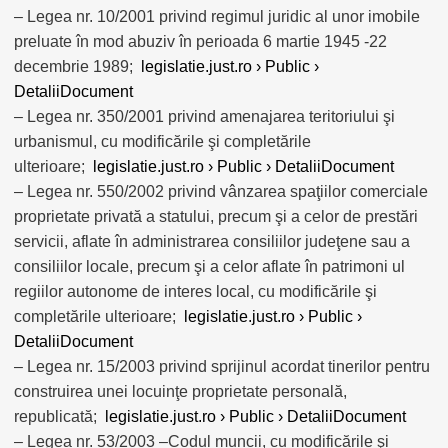
– Legea nr. 10/2001 privind regimul juridic al unor imobile
preluate în mod abuziv în perioada 6 martie 1945 -22
decembrie 1989;
legislatie.just.ro › Public ›
DetaliiDocument
– Legea nr. 350/2001 privind amenajarea teritoriului şi
urbanismul, cu modificările şi completările
ulterioare;
legislatie.just.ro › Public › DetaliiDocument
– Legea nr. 550/2002 privind vânzarea spaţiilor comerciale
proprietate privată a statului, precum şi a celor de prestări
servicii, aflate în administrarea consiliilor judeţene sau a
consiliilor locale, precum şi a celor aflate în patrimoni ul
regiilor autonome de interes local, cu modificările şi
completările ulterioare;
legislatie.just.ro › Public ›
DetaliiDocument
– Legea nr. 15/2003 privind sprijinul acordat tinerilor pentru
construirea unei locuinţe proprietate personală,
republicată;
legislatie.just.ro › Public › DetaliiDocument
– Legea nr. 53/2003 –Codul muncii, cu modificările şi