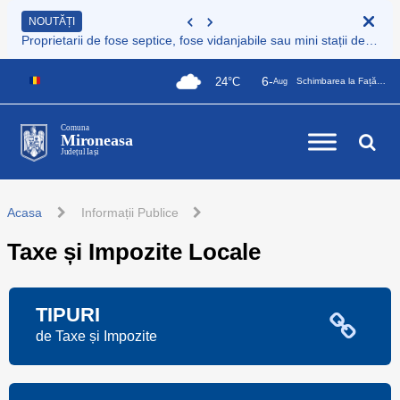
NOUTĂȚI
Proprietarii de fose septice, fose vidanjabile sau mini stații de epurare care nu sunt încă înregistrate au obligația legală de a le înscrie în Registrul de evidență al sistemelor individuale de epurare
6-
24°C
Schimbarea la Față a Domnului
Aug
Comuna
Mironeasa
Județul Iași
Acasa
Informații Publice
Taxe și Impozite Locale
TIPURI
de Taxe și Impozite