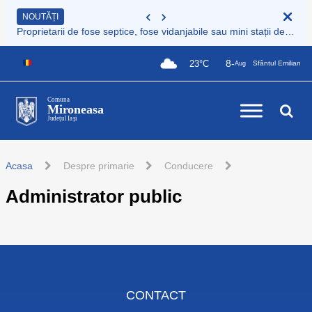
NOUTĂȚI
Proprietarii de fose septice, fose vidanjabile sau mini stații de epurare care nu sunt încă înregistrate au obligația legală de a le înscrie în Registrul de evidență al sistemelor individuale de epurare
8-
23°C
Sfântul Emilian
Aug
Comuna
Mironeasa
Județul Iași
Acasa
Despre primarie
Conducere
Administrator public
CONTACT