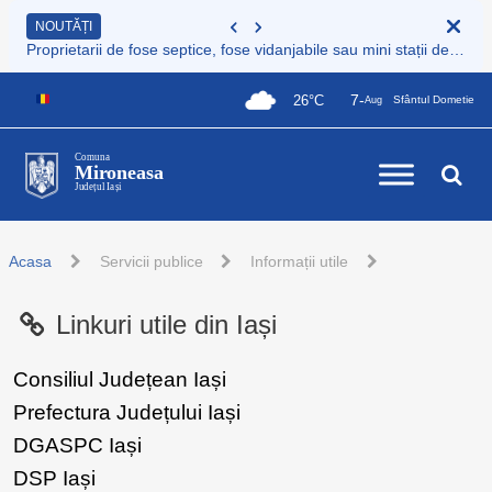
NOUTĂȚI
Proprietarii de fose septice, fose vidanjabile sau mini stații de epurare care nu sunt încă înregistrate au obligația legală de a le înscrie în Registrul de evidență al sistemelor individuale de epurare
7-
26°C
Sfântul Dometie
Aug
Comuna
Mironeasa
Județul Iași
Acasa
Servicii publice
Informații utile
Linkuri utile din Iași
Consiliul Județean Iași
Prefectura Județului Iași
DGASPC Iași
DSP Iași