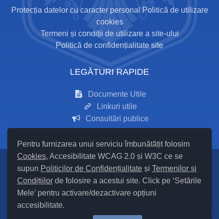
Protecția datelor cu caracter personal
Politică de utilizare
cookies
Termeni și condiții de utilizare a site-ului
Politică de confidențialitate site
LEGĂTURI RAPIDE
Documente Utile
Linkuri utile
Consultări publice
Pentru furnizarea unui serviciu îmbunătățit folosim
Cookies
, Accesibilitate WCAG 2.0 și W3C ce se
supun
Politicilor de Confidențialitate
și
Termenilor și
Setări Cookies și Accesibilitate
Condițiilor
de folosire a acestui site. Click pe ‘Setările
Mele’ pentru activare/dezactivare opțiuni
Hartă site
accesibilitate.
Cod Județ 24 / Județul Iași / Tipul UAT – 14 – C – Comună / Codul