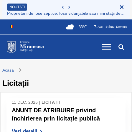
NOUTĂȚI
Proprietarii de fose septice, fose vidanjabile sau mini stații de epurare care nu sunt încă înregistrate au obligația legală de a le înscrie în Registrul de evidență al sistemelor individuale de epurare
7-
33°C
Sfântul Dometie
Aug
Comuna
Mironeasa
Județul Iași
Acasa
Licitații
11 DEC. 2025 |
LICITAȚII
ANUNȚ DE ATRIBUIRE privind
închirierea prin licitație publică
Vezi detalii