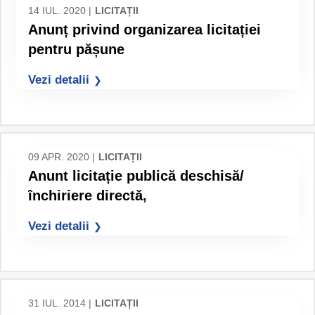
14 IUL. 2020 |
LICITAȚII
Anunț privind organizarea licitației
pentru pășune
Vezi detalii
09 APR. 2020 |
LICITAȚII
Anunt licitație publică deschisă/
închiriere directă,
Vezi detalii
31 IUL. 2014 |
LICITAȚII