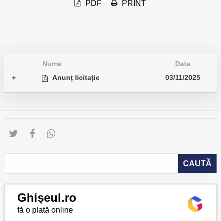
PDF
PRINT
Nume
Data
Anunț licitație
03/11/2025
+
Ghișeul.ro
fă o plată online