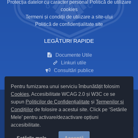
Protecția datelor cu caracter personal
Politică de utilizare
cookies
Termeni și condiții de utilizare a site-ului
Politică de confidențialitate site
LEGĂTURI RAPIDE
Documente Utile
Linkuri utile
Consultări publice
Pentru furnizarea unui serviciu îmbunătățit folosim
Cookies
, Accesibilitate WCAG 2.0 și W3C ce se
supun
Politicilor de Confidențialitate
și
Termenilor și
Setări Cookies și Accesibilitate
Condițiilor
de folosire a acestui site. Click pe ‘Setările
Mele’ pentru activare/dezactivare opțiuni
Hartă site
accesibilitate.
Cod Județ 24 / Județul Iași / Tipul UAT – 14 – C – Comună / Codul
SIRUTA al Unității Administrativ Teritoriale COMUNA Mironeasa