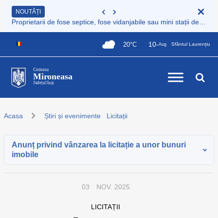
NOUTĂȚI
Proprietarii de fose septice, fose vidanjabile sau mini stații de epurare care nu sunt încă înregistrate au obligația legală de a le înscrie în Registrul de evidență al sistemelor individuale de epurare
10-
20°C
Sfântul Laurențiu
Aug
Comuna
Mironeasa
Județul Iași
Acasa
Știri și evenimente
Licitații
Anunț privind vânzarea la licitație a unor bunuri
imobile
03
NOV. 2025
LICITAȚII