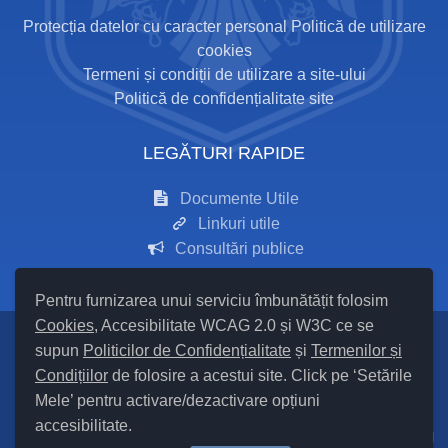
Protecția datelor cu caracter personal
Politică de utilizare
cookies
Termeni și condiții de utilizare a site-ului
Politică de confidențialitate site
LEGĂTURI RAPIDE
Documente Utile
Linkuri utile
Consultări publice
Pentru furnizarea unui serviciu îmbunătățit folosim
Cookies
, Accesibilitate WCAG 2.0 și W3C ce se
supun
Politicilor de Confidențialitate
și
Termenilor și
Setări Cookies și Accesibilitate
Condițiilor
de folosire a acestui site. Click pe ‘Setările
Mele’ pentru activare/dezactivare opțiuni
Hartă site
accesibilitate.
Cod Județ 24 / Județul Iași / Tipul UAT – 14 – C – Comună / Codul