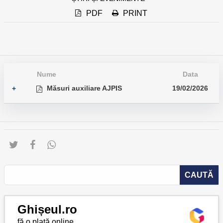
PDF
PRINT
Nume
Data
Măsuri auxiliare AJPIS
19/02/2026
+
Ghișeul.ro
fă o plată online