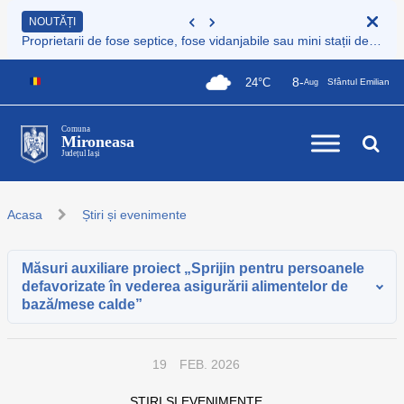
NOUTĂȚI
Proprietarii de fose septice, fose vidanjabile sau mini stații de epurare care nu sunt încă înregistrate au obligația legală de a le înscrie în Registrul de evidență al sistemelor individuale de epurare
8-
24°C
Sfântul Emilian
Aug
Comuna
Mironeasa
Județul Iași
Acasa
Știri și evenimente
Măsuri auxiliare proiect „Sprijin pentru persoanele
defavorizate în vederea asigurării alimentelor de
bază/mese calde”
19
FEB. 2026
ȘTIRI ȘI EVENIMENTE