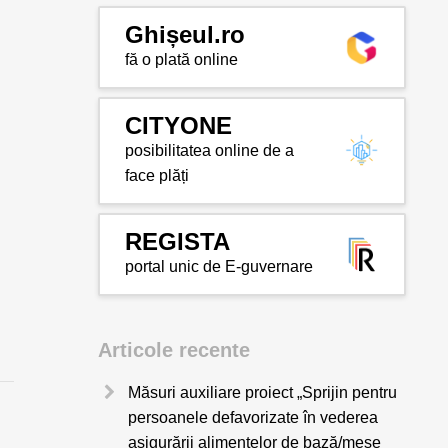
Ghișeul.ro
fă o plată online
CITYONE
posibilitatea online de a
face plăți
REGISTA
portal unic de E-guvernare
Articole recente
Măsuri auxiliare proiect „Sprijin pentru
persoanele defavorizate în vederea
asigurării alimentelor de bază/mese