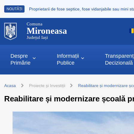
NOUTĂȚI
Comuna
Mironeasa
Județul Iași
Despre
Informații
Transparen
Primărie
Publice
Decizională
Acasa
Proiecte și Investiții
Reabilitare și modernizare ș
Reabilitare și modernizare școală 