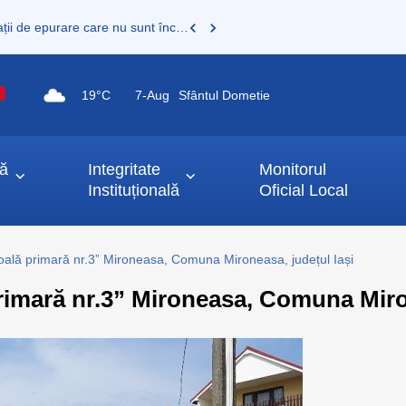
Proprietarii de fose septice, fose vidanjabile sau mini stații de epurare care nu sunt încă înregistrate au obligația legală de a le înscrie în Registrul de evidență al sistemelor individuale de epurare
19°C
7-
Aug
Sfântul Dometie
ță
Integritate
Monitorul
Instituțională
Oficial Local
coală primară nr.3” Mironeasa, Comuna Mironeasa, județul Iași
primară nr.3” Mironeasa, Comuna Miro