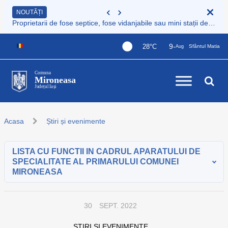
NOUTĂȚI
Proprietarii de fose septice, fose vidanjabile sau mini stații de epurare care nu sunt încă înregistrate au obligația legală de a le înscrie în Registrul de evidență al sistemelor individuale de epurare
9-
28°C
Sfântul Matia
Aug
Comuna
Mironeasa
Județul Iași
Acasa
Știri și evenimente
LISTA CU FUNCTII IN CADRUL APARATULUI DE
SPECIALITATE AL PRIMARULUI COMUNEI
MIRONEASA
30
SEPT. 2022
ȘTIRI ȘI EVENIMENTE