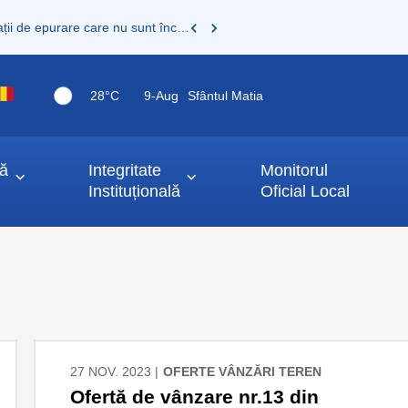
Proprietarii de fose septice, fose vidanjabile sau mini stații de epurare care nu sunt încă înregistrate au obligația legală de a le înscrie în Registrul de evidență al sistemelor individuale de epurare
28°C
9-
Aug
Sfântul Matia
ță
Integritate
Monitorul
Instituțională
Oficial Local
27 NOV. 2023 |
OFERTE VÂNZĂRI TEREN
Ofertă de vânzare nr.13 din