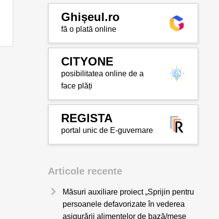
Ghișeul.ro
fă o plată online
CITYONE
posibilitatea online de a
face plăți
REGISTA
portal unic de E-guvernare
Articole recente
Măsuri auxiliare proiect „Sprijin pentru
persoanele defavorizate în vederea
asigurării alimentelor de bază/mese