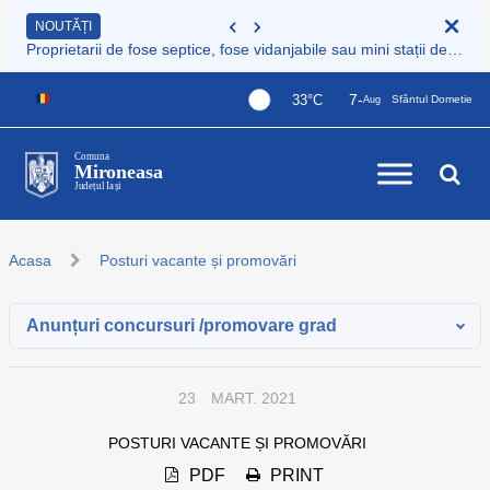
NOUTĂȚI
Proprietarii de fose septice, fose vidanjabile sau mini stații de epurare care nu sunt încă înregistrate au obligația legală de a le înscrie în Registrul de evidență al sistemelor individuale de epurare
7-
33°C
Sfântul Dometie
Aug
Comuna
Mironeasa
Județul Iași
Acasa
Posturi vacante și promovări
Anunțuri concursuri /promovare grad
23
MART. 2021
POSTURI VACANTE ȘI PROMOVĂRI
PDF
PRINT