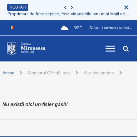
NOUTĂȚI
Proprietarii de fose septice, fose vidanjabile sau mini stații de epurare care nu sunt încă înregistrate au obligația legală de a le înscrie în Registrul de evidență al sistemelor individuale de epurare
6-
36°C
Schimbarea la Față a Domnului
Aug
Comuna
Mironeasa
Județul Iași
Acasa
Monitorul Oficial Local
Alte documente
Nu există nici un fișier găsit!