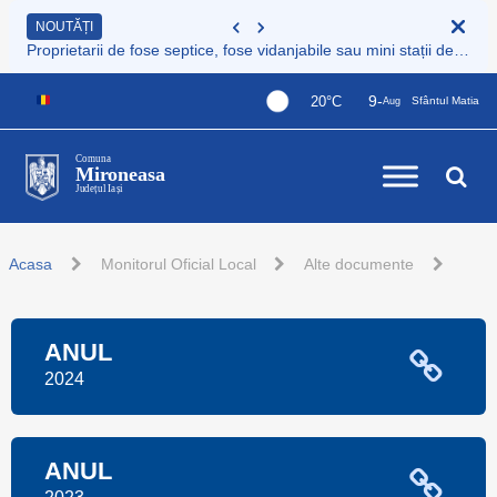
NOUTĂȚI
Proprietarii de fose septice, fose vidanjabile sau mini stații de epurare care nu sunt încă înregistrate au obligația legală de a le înscrie în Registrul de evidență al sistemelor individuale de epurare
9-
20°C
Sfântul Matia
Aug
Comuna
Mironeasa
Județul Iași
Acasa
Monitorul Oficial Local
Alte documente
ANUL
2024
ANUL